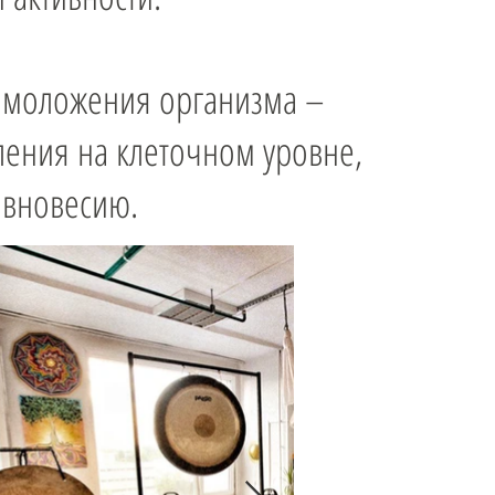
 омоложения организма –
ления на клеточном уровне,
авновесию.