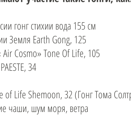
ии гонг стихии вода 155 см
хии Земля Earth Gong, 125
 Air Соsmo» Tone Of Life, 105
PAESTE, 34
e of Life Shemoon, 32 (Гонг Тома Солт
е чаши, шум моря, ветра