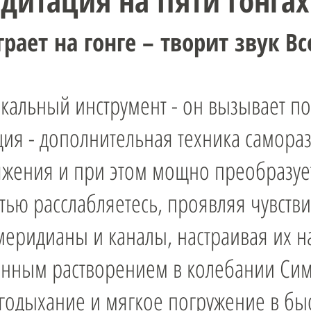
едитация на Пяти Гонга
играет на гонге – творит звук 
зыкальный инструмент - он вызывает
ция - дополнительная техника самораз
жения и при этом мощно преобразует 
ью расслабляетесь, проявляя чувстви
меридианы и каналы, настраивая их н
енным растворением в колебании Сим
годыхание и мягкое погружение в быс