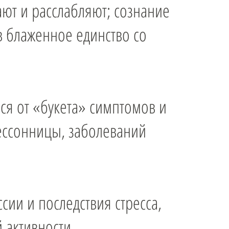
ют и расслабляют; сознание
в блаженное единство со
ься от «букета» симптомов и
бессонницы, заболеваний
ссии и последствия стресса,
 активности.