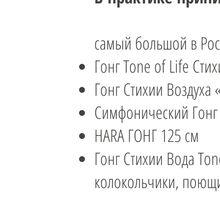
самый большой в Росс
Гонг Tone of Life Сти
Гонг Стихии Воздуха «
Симфонический Гонг 
HARA ГОНГ 125 см
​Гонг Стихии Вода Ton
колокольчики, поющи