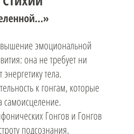
х Стихий
Вселенной…»
 повышение эмоциональной
вития: она не требует ни
энергетику тела.
тельность к гонгам, которые
а самоисцеление.
фонических Гонгов и Гонгов
троту подсознания.