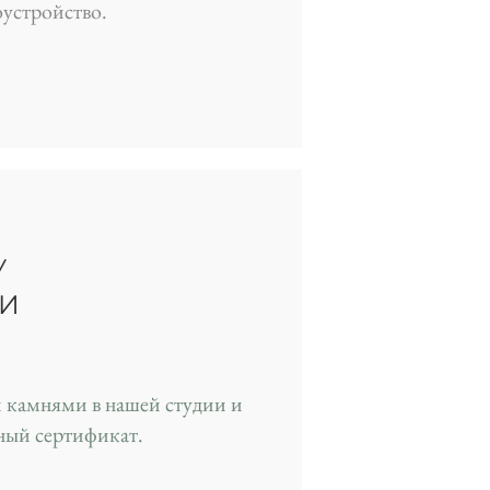
оустройство.
У
И
 камнями в нашей студии и
ный сертификат.