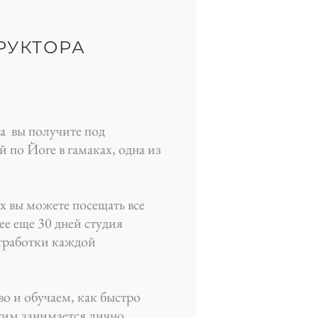
РУКТОРА
са вы получите под
 по Йоге в гамаках, одна из
х вы можете посещать все
лее еще 30 дней студия
отработки каждой
о и обучаем, как быстро
этим занимается лично