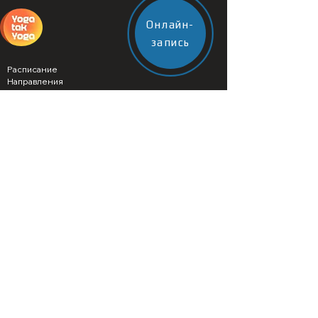
Онлайн-
запись
Расписание
Направления
Мастера
Обучение
Аренда зала
Ретритный центр
Юрта баня
Корпоративным клиентам
Цены
Как нас найти
ул. Средняя Первомайская 19, 2 этаж, 1
подьезд
8-903-578-4-999