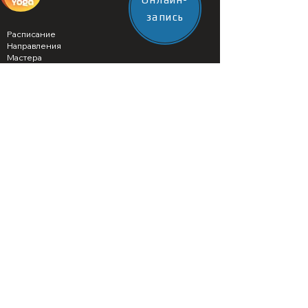
запись
Расписание
Направления
Мастера
Обучение
Аренда зала
Ретритный центр
Юрта баня
Корпоративным клиентам
Цены
Как нас найти
ул. Средняя Первомайская 19, 2 этаж, 1
подьезд
8-903-578-4-999